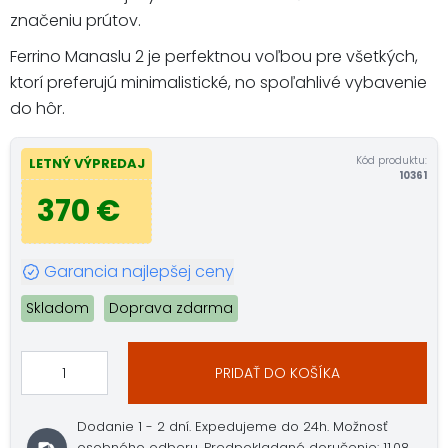
značeniu prútov.
Ferrino Manaslu 2 je perfektnou voľbou pre všetkých,
ktorí preferujú minimalistické, no spoľahlivé vybavenie
do hôr.
Kód produktu:
LETNÝ VÝPREDAJ
10361
370 €
Garancia najlepšej ceny
Skladom
Doprava zdarma
PRIDAŤ DO KOŠÍKA
Dodanie 1 - 2 dní. Expedujeme do 24h. Možnosť
osobného odberu. Predpokladané doručenie: 11.08.