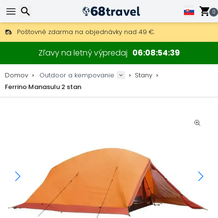
0
Poštovné zdarma na objednávky nad 49 €.
30 dní na vrátenie, 90 dní na drevené mapy a dekorácie.
Hľadať
Najlepšie ceny na outdoor vybavenie a doplnky.
Zľavy na letný výpredaj
06
08
54
39
Domov
Outdoor a kempovanie
Stany
Ferrino Manasulu 2 stan
Hľadať