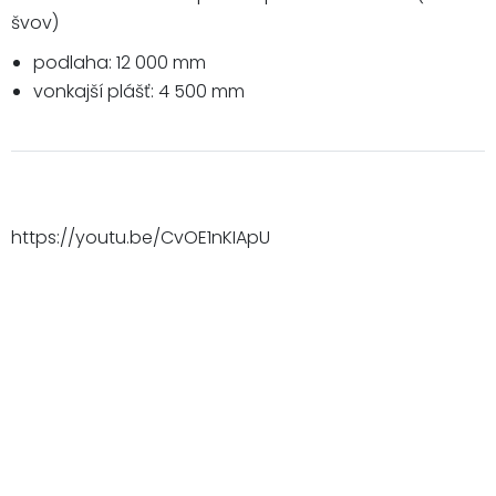
švov)
podlaha: 12 000 mm
vonkajší plášť: 4 500 mm
https://youtu.be/CvOE1nKIApU