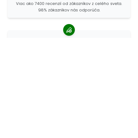
Viac ako 7400 recenzií od zákazníkov z celého sveta.
98% zákazníkov nás odporúča.
Personalizované objednávky
Spoločnosť 68travel je originálnym výrobcom, čo
znamená, že môžeme rýchlo vytvárať individuálne
objednávky podľa vašich prianí.
Žijeme pre dobrodružstvo
V 68travel radi cestujeme a objavujeme. Snažíme sa
používať recyklované prírodné materiály a znižovať
používanie plastov.
68travel okolo sveta »