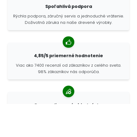
Spoľahlivá podpora
Rýchla podpora, záručný servis a jednoduché vrátenie.
Doživotná záruka na naše drevené výrobky.
4,85/5 priemerné hodnotenie
Viac ako 7400 recenzií od zákazníkov z celého sveta.
98% zákazníkov nás odporúča.
Personalizované objednávky
Spoločnosť 68travel je originálnym výrobcom, čo
znamená, že môžeme rýchlo vytvárať individuálne
objednávky podľa vašich prianí.