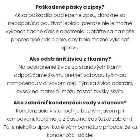
Poškodené pásky a zipsy?
Ak sa poškodilo podlepenie zipsu, dôrazne sa
neodporúča používať lepidlo, pretože nie je možné
vykonať žiadne ďalšie opatrenia. Obráťte sa na naše
popredajné oddelenie, aby bolo možné vykonať
opravu.
Ako odstrániť živicu z tkaniny?
Na odstránenie živice zo stanových tkanín
odporúčame škvrnu pretrieť vatovou tyčinkou
namočenou v olivovom oleji. Tým sa živica odstráni,
avšak na materiáli môžu zostať zvyšky škvŕn.
Ako zabrániť kondenzácii vody v stanoch?
Kondenzácia v stanoch je bežným javom pri
kempovaní, ktorému je z času na čas ťažké zabrániť.
Tu je niekoľko tipov, ktoré vám pomôžu v prípade, že ku
kondenzácii dôjde: