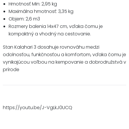
Hmotnosť Min: 2,95 kg
Maximálna hmotnosť: 3,35 kg
Objem: 2,6 m3
Rozmery balenia 14x47 cm, vďaka čomu je
kompaktný a vhodný na cestovanie.
Stan Kalahari 3 dosahuje rovnováhu medzi
odolnosťou, funkčnosťou a komfortom, vďaka čomu je
vynikajúcou voľbou na kempovanie a dobrodružstvá v
prírode
https://youtu.be/J-VgLkJ0UCQ