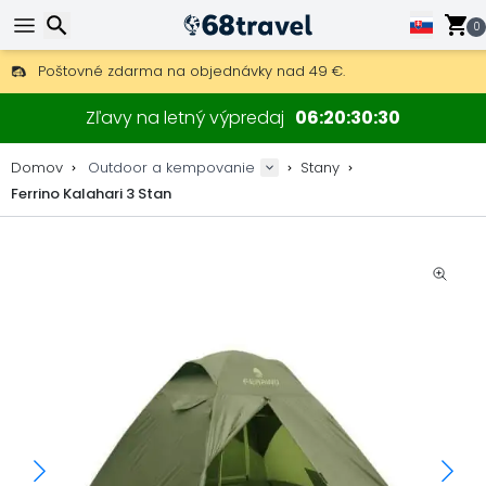
0
Poštovné zdarma na objednávky nad 49 €.
30 dní na vrátenie, 90 dní na drevené mapy a dekorácie.
Najlepšie ceny na outdoor vybavenie a doplnky.
Hľadať
Zľavy na letný výpredaj
06
20
30
29
Domov
Outdoor a kempovanie
Stany
Ferrino Kalahari 3 Stan
Hľadať