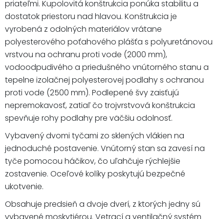
priateľmi. Kupolovitá konštrukcia ponúka stabilitu a
dostatok priestoru nad hlavou. Konštrukcia je
vyrobená z odolných materiálov vrátane
polyesterového poťahového plášťa s polyuretánovou
vrstvou na ochranu proti vode (2000 mm),
vodoodpudivého a priedušného vnútorného stanu a
tepelne izolačnej polyesterovej podlahy s ochranou
proti vode (2500 mm). Podlepené švy zaisťujú
nepremokavosť, zatiaľ čo trojvrstvová konštrukcia
spevňuje rohy podlahy pre väčšiu odolnosť.
Vybavený dvomi tyčami zo sklených vlákien na
jednoduché postavenie. Vnútorný stan sa zavesí na
tyče pomocou háčikov, čo uľahčuje rýchlejšie
zostavenie. Oceľové kolíky poskytujú bezpečné
ukotvenie.
Obsahuje predsieň a dvoje dverí, z ktorých jedny sú
vybavené moskytiérou. Vetrací a ventilačný systém