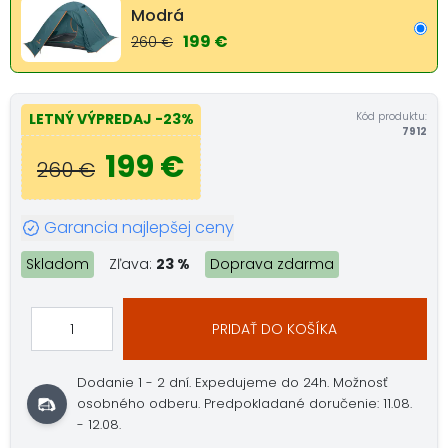
Modrá
199 €
260 €
Kód produktu:
LETNÝ VÝPREDAJ
-23%
7912
199 €
260 €
Garancia najlepšej ceny
Skladom
Zľava:
23 %
Doprava zdarma
PRIDAŤ DO KOŠÍKA
Dodanie 1 - 2 dní.
Expedujeme do 24h.
Možnosť
osobného odberu.
Predpokladané doručenie: 11.08.
- 12.08.