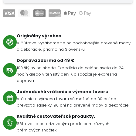
Originálny výrobca
V 68travel vyrábame tie najpodrobnejšie drevené mapy
a dekorácie, priamo na Slovensku.
Doprava zdarma od 49 €
100 štýlov na sklade. Expedícia do celého sveta do 24
hodín alebo v ten istý deň. K dispozícii je expresná
doprava.
Jednoduché vrátenie a výmena tovaru
Vrátenie a výmena tovaru sú možné do 30 dní od
prevzatia zásielky. 90 dní na drevené mapy a dekorácie.
Kvalitné cestovateľské produkty.
68travel je autorizovaným predajcom rôznych
prémiových značiek.