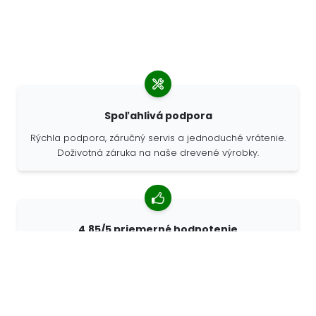
Spoľahlivá podpora
Rýchla podpora, záručný servis a jednoduché vrátenie.
Doživotná záruka na naše drevené výrobky.
4,85/5 priemerné hodnotenie
Viac ako 7400 recenzií od zákazníkov z celého sveta.
98% zákazníkov nás odporúča.