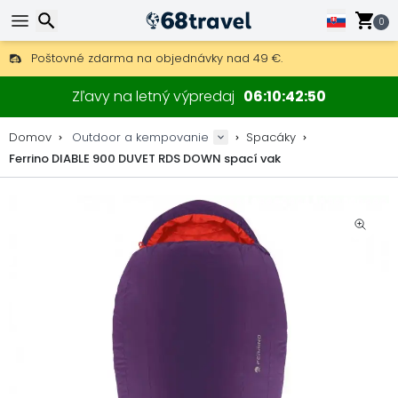
0
Poštovné zdarma na objednávky nad 49 €.
30 dní na vrátenie, 90 dní na drevené mapy a dekorácie.
Hľadať
Najlepšie ceny na outdoor vybavenie a doplnky.
Zľavy na letný výpredaj
06
10
42
50
Domov
Outdoor a kempovanie
Spacáky
Ferrino DIABLE 900 DUVET RDS DOWN spací vak
Hľadať