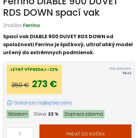
Ferrino DIABLE 900 DUVET
RDS DOWN spací vak
Značka:
Ferrino
Spací vak DIABLE 900 DUVET RDS DOWN od
spoločnosti Ferrino je špičkový, ultraľahký model
určený do extrémnych podmienok.
Kód produktu:
LETNÝ VÝPREDAJ -22%
9642
273 €
350 €
Garancia najlepšej ceny
Skladom
Zľava:
22 %
Doprava zdarma
PRIDAŤ DO KOŠÍKA