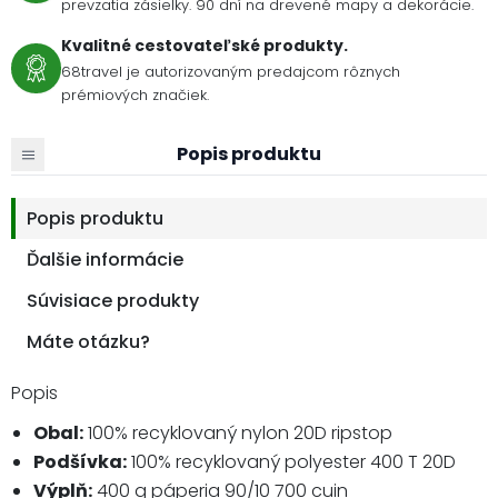
prevzatia zásielky. 90 dní na drevené mapy a dekorácie.
Kvalitné cestovateľské produkty.
68travel je autorizovaným predajcom rôznych
prémiových značiek.
Popis produktu
Popis produktu
Ďalšie informácie
Súvisiace produkty
Máte otázku?
Popis
Obal:
100% recyklovaný nylon 20D ripstop
Podšívka:
100% recyklovaný polyester 400 T 20D
Výplň:
400 g páperia 90/10 700 cuin