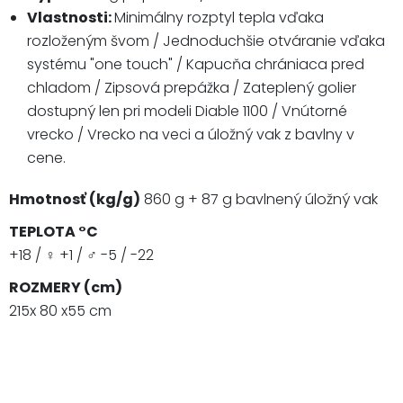
Vlastnosti:
Minimálny rozptyl tepla vďaka
rozloženým švom / Jednoduchšie otváranie vďaka
systému "one touch" / Kapucňa chrániaca pred
chladom / Zipsová prepážka / Zateplený golier
dostupný len pri modeli Diable 1100 / Vnútorné
vrecko / Vrecko na veci a úložný vak z bavlny v
cene.
Hmotnosť (kg/g)
860 g + 87 g bavlnený úložný vak
TEPLOTA °C
+18 / ♀ +1 / ♂ -5 / -22
ROZMERY (cm)
215x 80 x55 cm