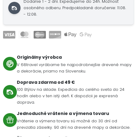
Dodanie 1 - 2 dní.
Expedujeme do 24h.
Možnosť
osobného odberu.
Predpokladané doručenie: 11.08.
- 12.08.
Originálny výrobca
V 68travel vyrábame tie najpodrobnejšie drevené mapy
a dekorácie, priamo na Slovensku.
Doprava zdarma od 49 €
100 štýlov na sklade. Expedícia do celého sveta do 24
hodín alebo v ten istý deň. K dispozícii je expresná
doprava.
Jednoduché vrátenie a výmena tovaru
Vrátenie a výmena tovaru sú možné do 30 dní od
prevzatia zásielky. 90 dní na drevené mapy a dekorácie.