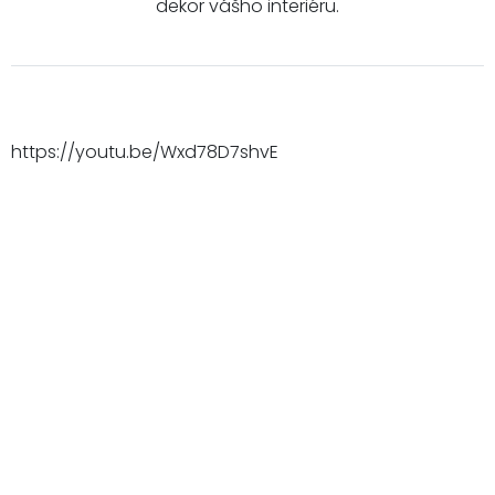
dekor vášho interiéru.
https://youtu.be/Wxd78D7shvE