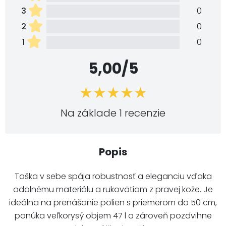
3
0
2
0
1
0
5,00/5
Na základe 1 recenzie
Popis
Taška v sebe spája robustnosť a eleganciu vďaka
odolnému materiálu a rukovätiam z pravej kože. Je
ideálna na prenášanie polien s priemerom do 50 cm,
ponúka veľkorysý objem 47 l a zároveň pozdvihne