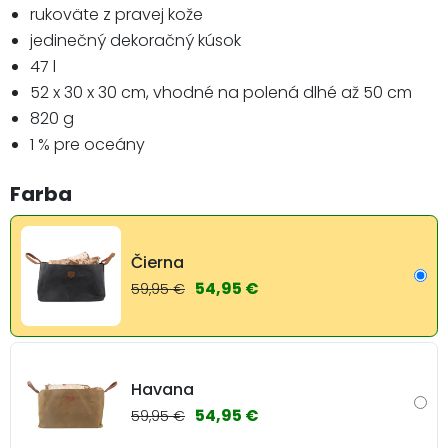
rukoväte z pravej kože
jedinečný dekoračný kúsok
47 l
52 x 30 x 30 cm, vhodné na polená dlhé až 50 cm
820 g
1 % pre oceány
Farba
Čierna
54,95 €
59,95 €
Havana
54,95 €
59,95 €