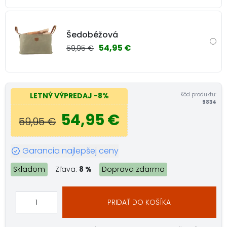
Šedobéžová
54,95 €
59,95 €
Kód produktu:
LETNÝ VÝPREDAJ
-8%
9834
54,95 €
59,95 €
Garancia najlepšej ceny
Skladom
Zľava:
8 %
Doprava zdarma
PRIDAŤ DO KOŠÍKA