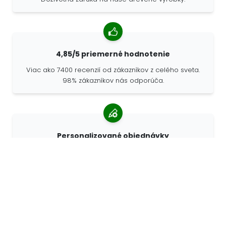
4,85/5 priemerné hodnotenie
Viac ako 7400 recenzií od zákazníkov z celého sveta.
98% zákazníkov nás odporúča.
Personalizované objednávky
Spoločnosť 68travel je originálnym výrobcom, čo
znamená, že môžeme rýchlo vytvárať individuálne
objednávky podľa vašich prianí.