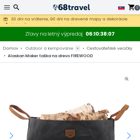
0
Poštovné zdarma na objednávky nad 49 €.
30 dní na vrátenie, 90 dní na drevené mapy a dekorácie.
Hľadať
Najlepšie ceny na outdoor vybavenie a doplnky.
Zľavy na letný výpredaj
06
10
38
06
Domov
Outdoor a kempovanie
Cestovateľské vecičky
Alaskan Maker taška na drevo FIREWOOD
Hľadať