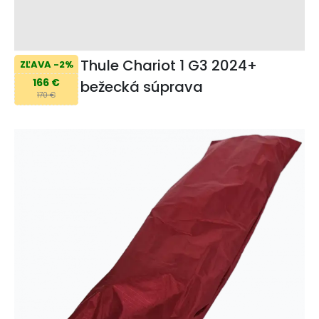
Thule Chariot 1 G3 2024+
ZĽAVA -2%
166 €
bežecká súprava
170 €