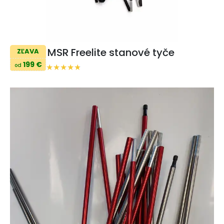
MSR Freelite stanové tyče
ZĽAVA
199 €
od