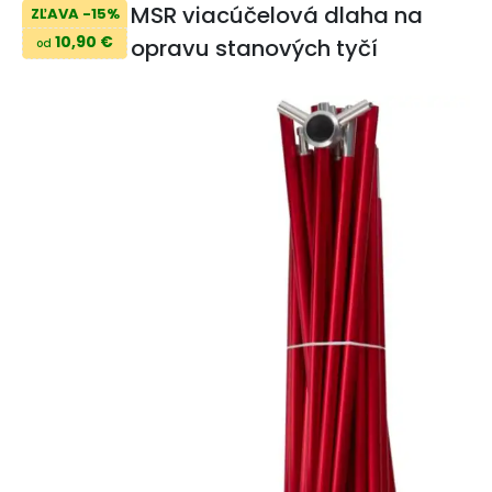
MSR viacúčelová dlaha na
ZĽAVA -15%
10,90 €
opravu stanových tyčí
od