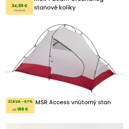
34,99 €
stanové kolíky
39,99 €
MSR Access vnútorný stan
ZĽAVA -47%
169 €
od