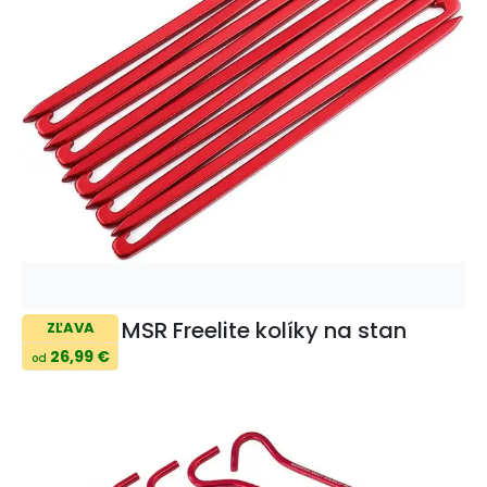
MSR Freelite kolíky na stan
ZĽAVA
26,99 €
od