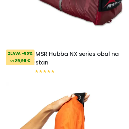
MSR Hubba NX series obal na
ZĽAVA -50%
29,99 €
stan
od