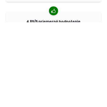
4,85/5 priemerné hodnotenie
Viac ako 7400 recenzií od zákazníkov z celého sveta.
98% zákazníkov nás odporúča.
Personalizované objednávky
Spoločnosť 68travel je originálnym výrobcom, čo
znamená, že môžeme rýchlo vytvárať individuálne
objednávky podľa vašich prianí.
Žijeme pre dobrodružstvo