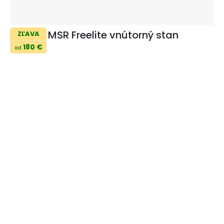
MSR Freelite vnútorný stan
ZĽAVA
180 €
od