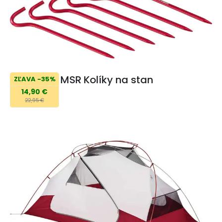
MSR Kolíky na stan
ZĽAVA -35%
14,90 €
22,95 €