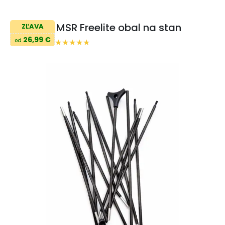
MSR Freelite obal na stan
ZĽAVA
26,99 €
od