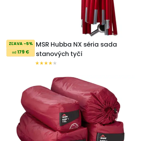
MSR Hubba NX séria sada
ZĽAVA -5%
179 €
stanových tyčí
od