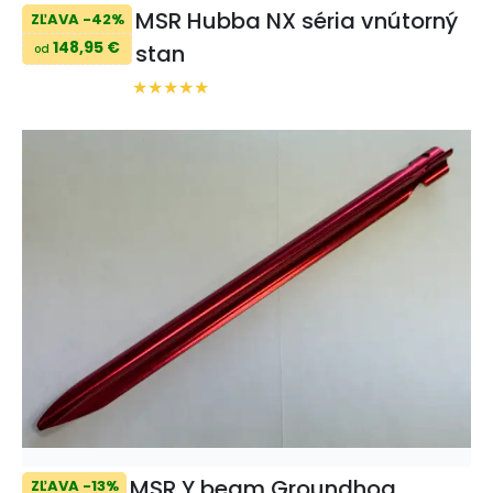
MSR Hubba NX séria vnútorný
ZĽAVA -42%
148,95 €
stan
od
MSR Y beam Groundhog
ZĽAVA -13%