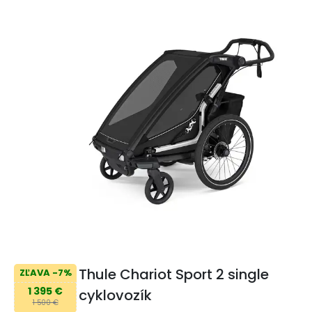
Thule Chariot Sport 2 single
ZĽAVA -7%
1 395 €
cyklovozík
1 500 €