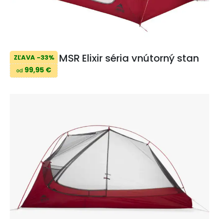
MSR Elixir séria vnútorný stan
ZĽAVA -33%
99,95 €
od