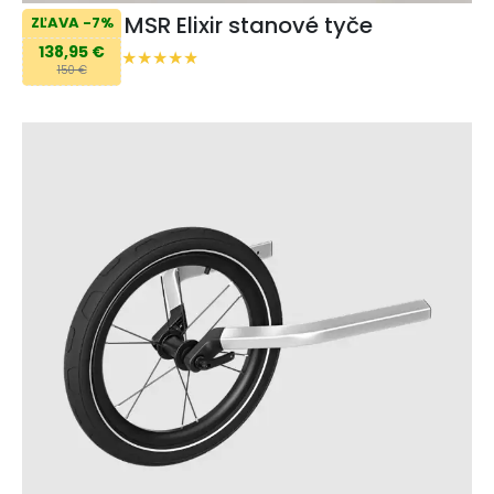
MSR Elixir stanové tyče
ZĽAVA -7%
138,95 €
150 €