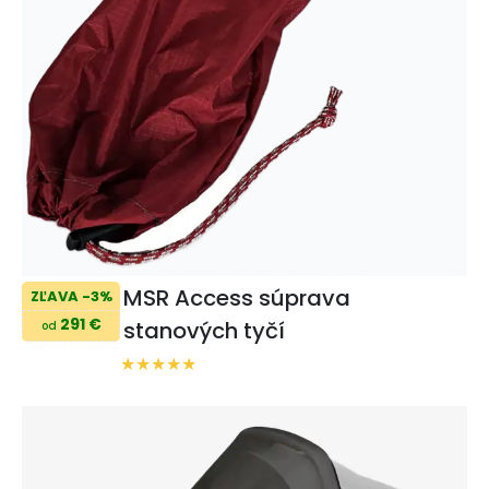
MSR Access súprava
ZĽAVA -3%
291 €
stanových tyčí
od