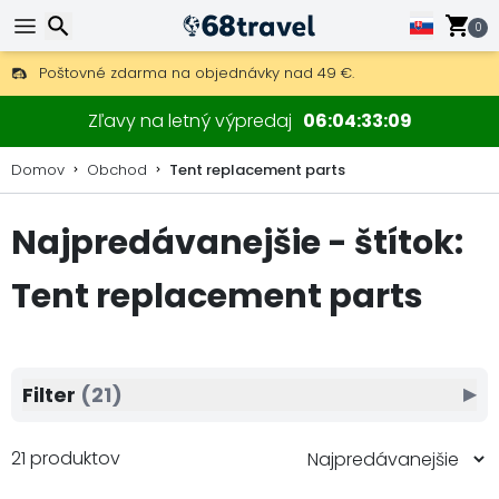
0
Poštovné zdarma na objednávky nad 49 €.
30 dní na vrátenie, 90 dní na drevené mapy a dekorácie.
Hľadať
Zľavy na letný výpredaj
06
04
33
07
Domov
Obchod
Tent replacement parts
Najpredávanejšie - štítok:
Hľadať
Tent replacement parts
Filter
(21)
▶
21 produktov