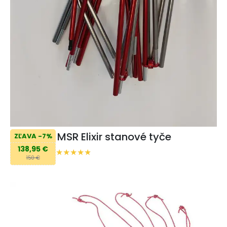
MSR Elixir stanové tyče
ZĽAVA -7%
138,95 €
150 €