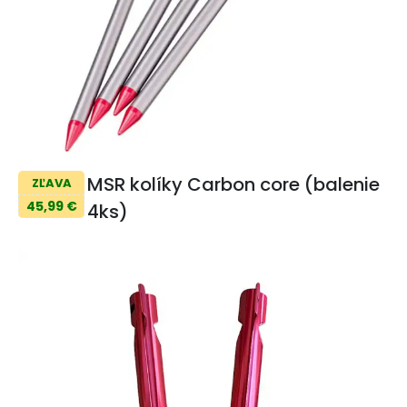
MSR kolíky Carbon core (balenie
ZĽAVA
45,99 €
4ks)