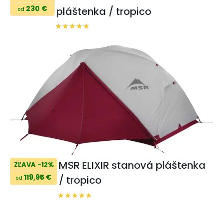
230 €
pláštenka / tropico
od
MSR ELIXIR stanová pláštenka
ZĽAVA -12%
119,95 €
/ tropico
od