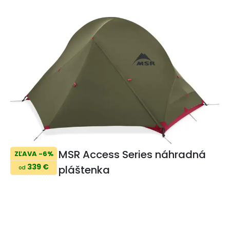
MSR Access Series náhradná
ZĽAVA -6%
339 €
pláštenka
od