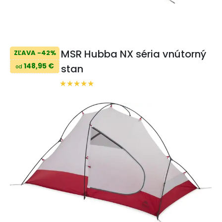
MSR Hubba NX séria vnútorný
ZĽAVA -42%
148,95 €
stan
od