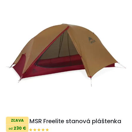
MSR Freelite stanová pláštenka
ZĽAVA
230 €
od