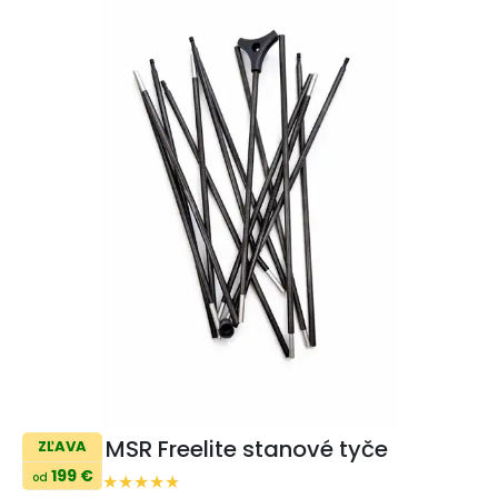
MSR Freelite stanové tyče
ZĽAVA
199 €
od