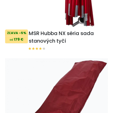
MSR Hubba NX séria sada
ZĽAVA -5%
179 €
stanových tyčí
od