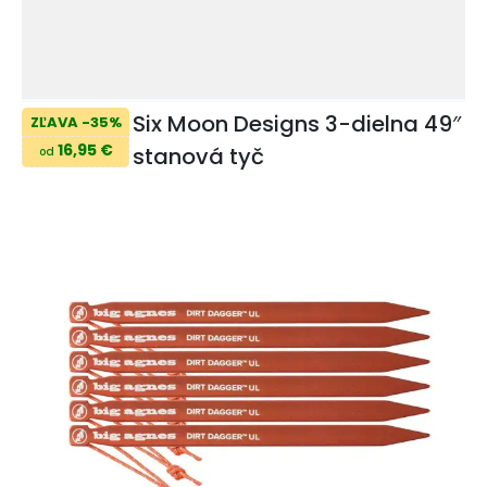
Six Moon Designs 3-dielna 49″
ZĽAVA -35%
16,95 €
stanová tyč
od