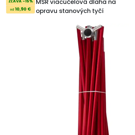
MSR viacúčelová dlaha na
ZĽAVA -15%
10,90 €
opravu stanových tyčí
od