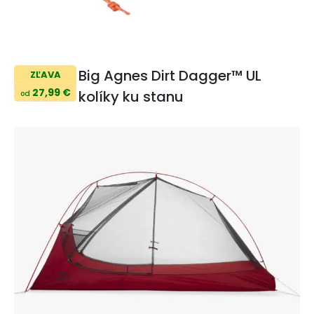
Big Agnes Dirt Dagger™ UL
ZĽAVA
27,99 €
kolíky ku stanu
od