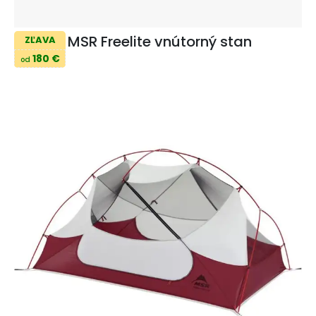
MSR Freelite vnútorný stan
ZĽAVA
180 €
od