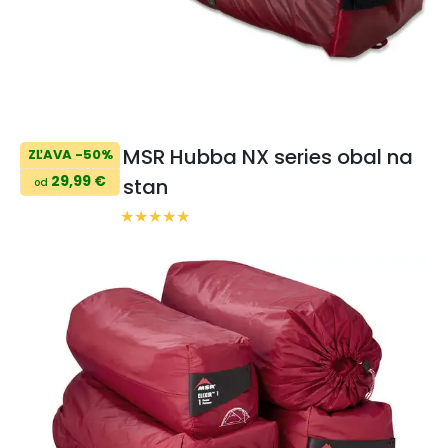
MSR Hubba NX series obal na
ZĽAVA -50%
29,99 €
stan
od