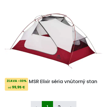
MSR Elixir séria vnútorný stan
ZĽAVA -33%
99,95 €
od