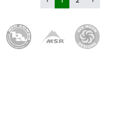
‹
1
2
›