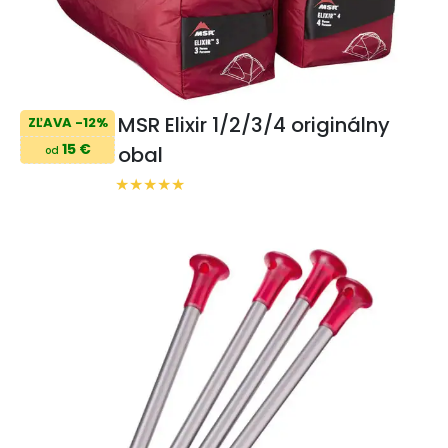
MSR Elixir 1/2/3/4 originálny
ZĽAVA -12%
15 €
obal
od