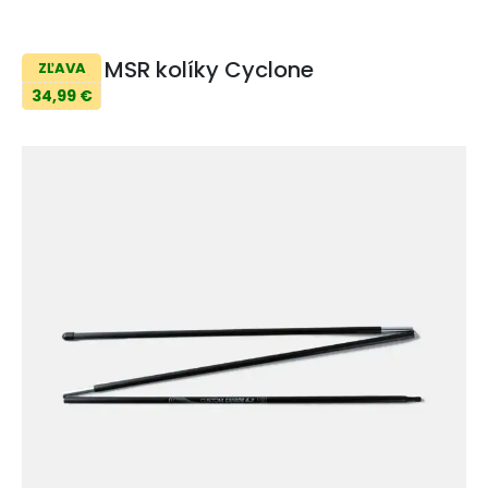
MSR kolíky Cyclone
ZĽAVA
34,99 €