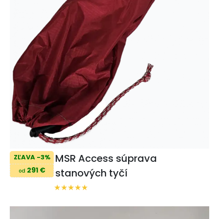
MSR Access súprava
ZĽAVA -3%
291 €
stanových tyčí
od