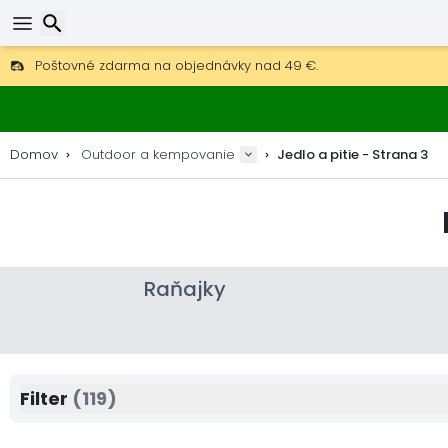
Poštovné zdarma na objednávky nad 49 €.
30 dní na vrátenie, 90 dní na drevené mapy a dekorácie.
Najlepšie ceny na outdoor vybavenie a doplnky.
Hľadať
Domov
Outdoor a kempovanie
Jedlo a pitie - Strana 3
Raňajky
Filter
(119)