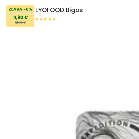
LYOFOOD Bigos
ZĽAVA -6%
11,90 €
12,70 €