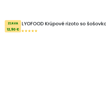
LYOFOOD Krúpové rizoto so šošov
ZĽAVA
12,90 €