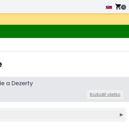
0
e
ie a Dezerty
Rozbaliť všetko
▶