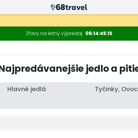
Zľavy na letný výpredaj
06
14
45
13
Najpredávanejšie jedlo a piti
Hľadať
Hlavné jedlá
Tyčinky, Ovoc